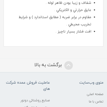
شفاف و زيبا بودن ظاهر لوله .
عايق حرارتي و الكتريكي .
مقاوم در برابر ضربه ( مطابق استاندارد ) و شرايط
تخريب محيطي .
افت فشار بسيار ناچيز .
برگشت به بالا
منوی وب‌سایت
عاملیت فروش عمده شرکت
های
صفحه اصلی
صنایع روشنائی دونور
تماس با ما