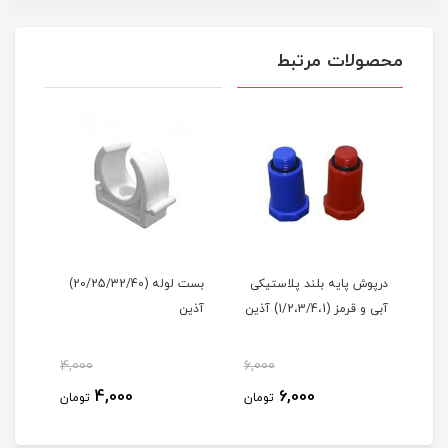
محصولات مرتبط
درپوش پایه بلند پلاستیکی
بست لوله (20/25/32/40)
بالا
آبی و قرمز (1/2،3/4،1) آذین
آذین
(20/25/32) آذین
4,000
6,000
مان
4,000
6,000
تومان
تومان