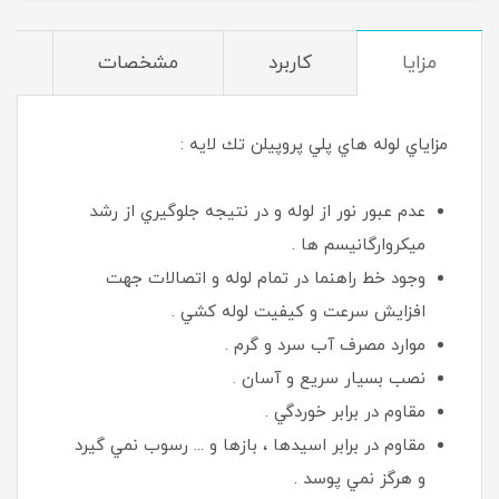
مزایا
کاربرد
مشخصات
د
مزاياي لوله هاي پلي پروپيلن تك لايه :
عدم عبور نور از لوله و در نتيجه جلوگيري از رشد
ميكروارگانيسم ها .
وجود خط راهنما در تمام لوله و اتصالات جهت
افزايش سرعت و كيفيت لوله كشي .
موارد مصرف آب سرد و گرم .
نصب بسيار سريع و آسان .
مقاوم در برابر خوردگي .
مقاوم در برابر اسيدها ، بازها و ... رسوب نمي گيرد
و هرگز نمي پوسد .