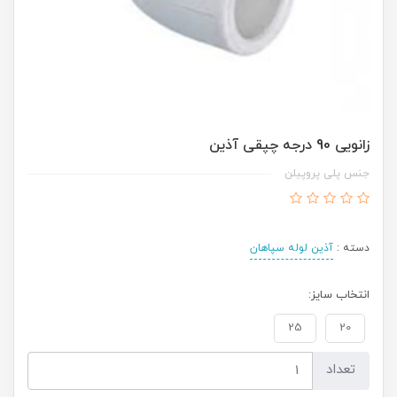
زانویی 90 درجه چپقی آذین
جنس پلی پروپیلن
دسته :
آذین لوله سپاهان
انتخاب سایز:
25
20
تعداد